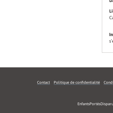
Da
Li
C
I
s
Contact
Politique de confidentialité
Condi
EnfantsPortésDispar