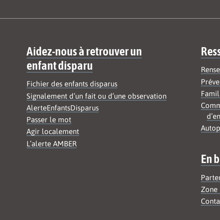
Aidez-nous à retrouver un
Res
enfant disparu
Rense
Préve
Fichier des enfants disparus
Famil
Signalement d’un fait ou d’une observation
Commu
AlerteEnfantsDisparus
d’en
Passer le mot
Autop
Agir localement
L’alerte AMBER
En b
Parte
Zone 
Conta