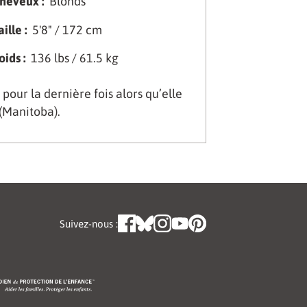
heveux :
Blonds
aille :
5'8" / 172 cm
oids :
136 lbs / 61.5 kg
our la dernière fois alors qu’elle
 (Manitoba).
Suivez-nous :