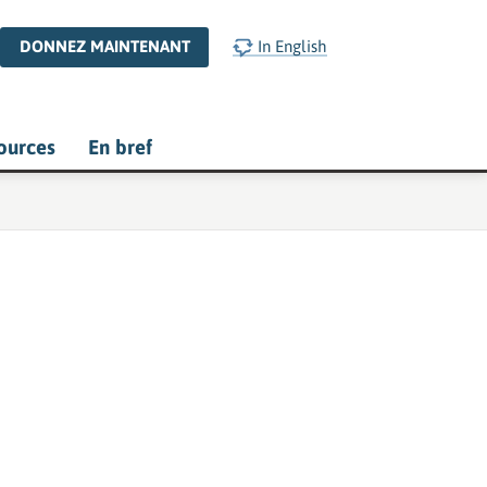
DONNEZ MAINTENANT
In English
ources
En bref