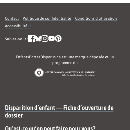
Contact
Politique de confidentialité
Conditions d’utilisation
Accessibilité
Suivez-nous :
EnfantsPortésDisparus.ca est une marque déposée et un
programme du
Site map
Disparition d’enfant — Fiche d’ouverture de
dossier
Qu’est-ce qu’on peut faire pour vous?